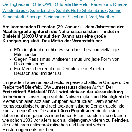
Oerlinghausen
,
Orte OWL
,
Ortsteile Bielefeld
,
Paderborn
,
Rheda-
Wiedenbrück
,
Schildesche
,
Schloß Holte-Stukenbrock
,
Senne
,
Sennestadt
,
Spenge
,
Steinhagen
,
Stieghorst
,
Verl
,
Werther
Am kommenden Dienstag (30. Januar) – dem Jahrestag der
Machtergreifung durch die Nationalsozialisten – findet in
Bielefeld (18:00 Uhr auf dem Jahnplatz) eine große
Kundgebung statt. Das Motto der Veranstaltung:
Für ein gleichberechtigtes, solidarisches und vielfältiges
Miteinander.
Gegen Rassismus, Antisemitismus und jede Form von
Diskriminierung.
Für Menschenrecht und Demokratie in Bielefeld,
Deutschland und der EU
Eingeladen haben unterschiedliche gesellschaftliche Gruppen. Der
Freizeittreff Bielefeld/ OWL
unterstützt
diesen Aufruf.
Der
Freizeittreff Bielefeld/ OWL wird aktiv an der Veranstaltung
teilnehmen.
Unser Logo soll die Notwendigkeit und Richtigkeit der
Vielfalt von allen sozialen Gruppen ausdrücken. Dem stehen
rechtspopulistische und rechtsextremistische Demokratiefeinde
konträr gegenüber. Die
autoritären Populismen
richten sich
dabei nicht nur gegen vermeintlichen Eliten, sondern sie erklären
wie schon 1933 vor allem auch all diejenigen Anderen zu
Feinden
,
die nicht ihren antidemokratischen und faschistischen
Einstellungen entsprechen.