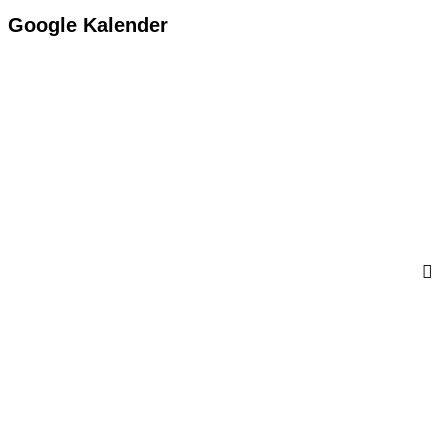
c
Google Kalender
h
: