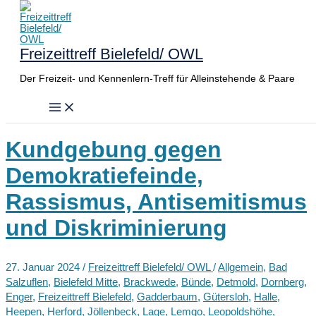
Zum
Inhalt
springen
Freizeittreff Bielefeld/ OWL
Der Freizeit- und Kennenlern-Treff für Alleinstehende & Paare
Kundgebung gegen
Demokratiefeinde,
Rassismus, Antisemitismus
und Diskriminierung
27. Januar 2024
/
Freizeittreff Bielefeld/ OWL
/
Allgemein
,
Bad
Salzuflen
,
Bielefeld Mitte
,
Brackwede
,
Bünde
,
Detmold
,
Dornberg
,
Enger
,
Freizeittreff Bielefeld
,
Gadderbaum
,
Gütersloh
,
Halle
,
Heepen
,
Herford
,
Jöllenbeck
,
Lage
,
Lemgo
,
Leopoldshöhe
,