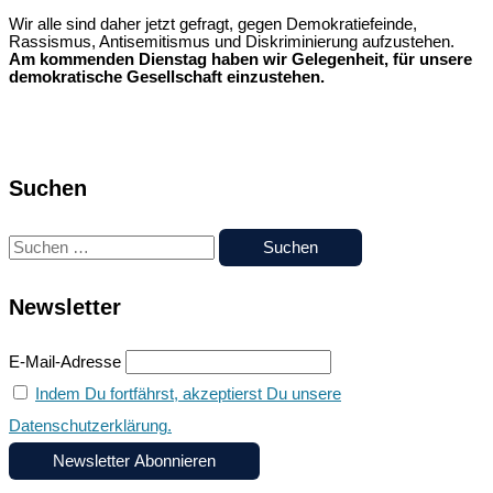
Wir alle sind daher jetzt gefragt, gegen Demokratiefeinde,
Rassismus, Antisemitismus und Diskriminierung aufzustehen.
Am kommenden Dienstag haben wir Gelegenheit, für unsere
demokratische Gesellschaft einzustehen.
Kundgebung
gegen
Demokratiefeinde,
Rassismus,
Antisemitismus
Suchen
und
Diskriminierung
S
u
Newsletter
c
h
E-Mail-Adresse
e
Indem Du fortfährst, akzeptierst Du unsere
n
Datenschutzerklärung.
n
a