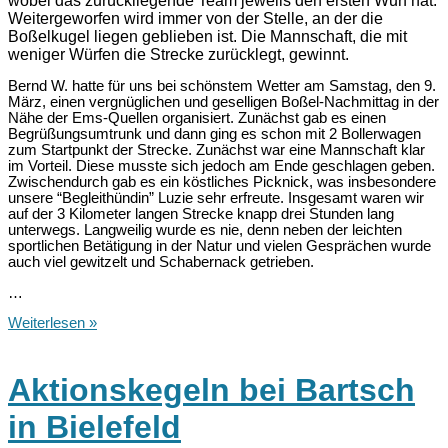
wobei das zurückliegende Team jeweils den ersten Wurf hat.
Weitergeworfen wird immer von der Stelle, an der die
Boßelkugel liegen geblieben ist. Die Mannschaft, die mit
weniger Würfen die Strecke zurücklegt, gewinnt.
Bernd W. hatte für uns bei schönstem Wetter am Samstag, den 9.
März, einen vergnüglichen und geselligen Boßel-Nachmittag in der
Nähe der Ems-Quellen organisiert. Zunächst gab es einen
Begrüßungsumtrunk und dann ging es schon mit 2 Bollerwagen
zum Startpunkt der Strecke. Zunächst war eine Mannschaft klar
im Vorteil. Diese musste sich jedoch am Ende geschlagen geben.
Zwischendurch gab es ein köstliches Picknick, was insbesondere
unsere “Begleithündin” Luzie sehr erfreute. Insgesamt waren wir
auf der 3 Kilometer langen Strecke knapp drei Stunden lang
unterwegs. Langweilig wurde es nie, denn neben der leichten
sportlichen Betätigung in der Natur und vielen Gesprächen wurde
auch viel gewitzelt und Schabernack getrieben.
…
Boßeln
Weiterlesen »
in
Boßeln
OWL
in
Aktionskegeln bei Bartsch
OWL
in Bielefeld