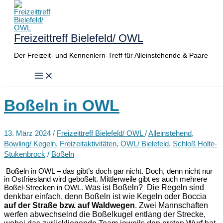
Zum
Inhalt
springen
Freizeittreff Bielefeld/ OWL
Der Freizeit- und Kennenlern-Treff für Alleinstehende & Paare
Boßeln in OWL
13. März 2024
/
Freizeittreff Bielefeld/ OWL
/
Alleinstehend
,
Bowling/ Kegeln
,
Freizeitaktivitäten
,
OWL/ Bielefeld
,
Schloß Holte-
Stukenbrock
/
Boßeln
Boßeln in OWL – das gibt’s doch gar nicht. Doch, denn nicht nur
in Ostfriesland wird geboßelt. Mittlerweile gibt es auch mehrere
as ist Boßeln? Die Regeln sind
Boßel-Strecken in OWL. W
denkbar einfach, denn Boßeln ist wie Kegeln oder Boccia
auf der Straße bzw. auf Waldwegen
. Zwei Mannschaften
werfen abwechselnd die Boßelkugel entlang der Strecke,