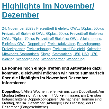
bei
Highlights im November/
Bartsch
in
Bielefeld
Dezember
24. November 2023
/
Freizeittreff Bielefeld/ OWL
/
50plus
,
50plus
Freizeittreff Bielefeld/ OWL
,
60plus
,
60plus Freizeittreff Bielefeld/
OWL
,
70plus
,
70plus Freizeittreff Bielefeld/ OWL
,
Alleinstehend
,
Bielefeld/ OWL
,
Doppelkopf
,
Freizeitaktivitäten
,
Freizeitgruppe
,
Freizeitpartner
,
Freizeitplanung
,
Freizeittreff Bielefeld
,
Kalender
,
Mittwochs-Stammtisch
,
Single
,
Stammtisch
,
Ü50
,
Ü60
,
Ü70
,
Walking
,
Wandergruppe
,
Wanderpartner
,
Wanderung
Es können noch einige Treffen und Aktivitäten dazu
kommen, gleichwohl möchten wir heute summarisch
über die Highlights im November/ Dezember
informieren:
Doppelkopf:
Alle 2 Wochen treffen wir uns zum Doppelkopf. Am
Montag treffen sich Anfänger mit Vorkenntnissen, am Dienstag
fortgeschrittene Doppelkopf-Spieler. Die nächsten Termine sind
Montag, der 04. Dezember (Anfänger) und Dienstag, der 05.
Dezember (Fortgeschrittene).