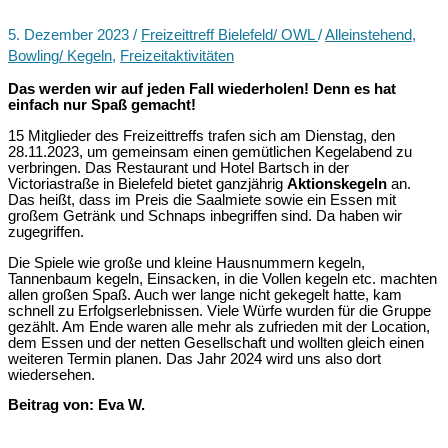
5. Dezember 2023
/
Freizeittreff Bielefeld/ OWL
/
Alleinstehend
,
Bowling/ Kegeln
,
Freizeitaktivitäten
Das werden wir auf jeden Fall wiederholen! Denn es hat
einfach nur Spaß gemacht!
15 Mitglieder des Freizeittreffs trafen sich am Dienstag, den
28.11.2023, um gemeinsam einen gemütlichen Kegelabend zu
verbringen. Das Restaurant und Hotel Bartsch in der
Victoriastraße in Bielefeld bietet ganzjährig
Aktionskegeln
an.
Das heißt, dass im Preis die Saalmiete sowie ein Essen mit
großem Getränk und Schnaps inbegriffen sind. Da haben wir
zugegriffen.
Die Spiele wie große und kleine Hausnummern kegeln,
Tannenbaum kegeln, Einsacken, in die Vollen kegeln etc. machten
allen großen Spaß. Auch wer lange nicht gekegelt hatte, kam
schnell zu Erfolgserlebnissen. Viele Würfe wurden für die Gruppe
gezählt. Am Ende waren alle mehr als zufrieden mit der Location,
dem Essen und der netten Gesellschaft und wollten gleich einen
weiteren Termin planen. Das Jahr 2024 wird uns also dort
wiedersehen.
Beitrag von: Eva W.
Aktionskegeln