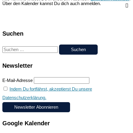
Über den Kalender kannst Du dich auch anmelden.
Highlights
im
November/
Dezember
Suchen
S
u
Newsletter
c
h
E-Mail-Adresse
e
Indem Du fortfährst, akzeptierst Du unsere
n
Datenschutzerklärung.
n
a
c
Google Kalender
h