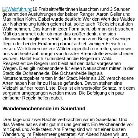
18 Freizeittreffler:innen lauschten rund 3 Stunden
gebannt den Ausführungen der beiden Ranger Aaron Geller und
Maximilian Köhn. Dabei wurde deutlich: Wer den Wert des Waldes
zur Naherholung fühlen gelernt hat, sollte auch Rücksicht auf den
Wald nehmen. Das kann in jeder Form sein, ob man ein bisschen
Müll da sammelt oder ob man das größer denkt und sich
klimawandeltauglicher verhält, indem man zum Beispiel weniger
fliegt oder bei der Ernährung darauf achtet, weniger Fleisch zu
essen. Wir können unsere Wälder eigentlich nur retten, wenn wir
uns von heute auf morgen von fossiler Brennstoffe verabschieden
würden. Haltet Euch zumindest an die Regeln im Wald.
Respektiert die Regeln und bleibt auf den dafür vorgesehen
Wegen. Dies gilt insbesondere für einen Naturschatz mitten in der
Stadt: die Ochsenheide. Die Ochsenheide liegt als
Naturschutzgebiet mitten in der Stadt. Mehr als 120 verschiedene
Arten haben hier ihr zu Hause gefunden. Davon stehen eine
Vielzahl auf der roten Liste. Dies ist ein wertvoller Schatz, mit dem
sorgsam umgegangen werden muss. Die Befolgung ein paar
einfacher Regeln helfen dabei.
Wanderwochenende im Sauerland
Drei Tage und zwei Nächte verbrachten wir im Sauerland. Und
das Wetter hat es sehr gut mit uns gemeint. Ein Wochenende voll
mit Spaß und Aktivitäten: Am Freitag sind wir mit einer kurzen
Wanderung im Felsenmeer gestartet. Am Abend haben wir uns