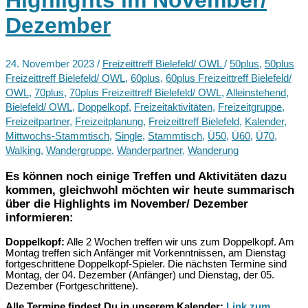
Highlights im November/
2025
Dezember
24. November 2023
/
Freizeittreff Bielefeld/ OWL
/
50plus
,
50plus
Freizeittreff Bielefeld/ OWL
,
60plus
,
60plus Freizeittreff Bielefeld/
OWL
,
70plus
,
70plus Freizeittreff Bielefeld/ OWL
,
Alleinstehend
,
Bielefeld/ OWL
,
Doppelkopf
,
Freizeitaktivitäten
,
Freizeitgruppe
,
Freizeitpartner
,
Freizeitplanung
,
Freizeittreff Bielefeld
,
Kalender
,
Mittwochs-Stammtisch
,
Single
,
Stammtisch
,
Ü50
,
Ü60
,
Ü70
,
Walking
,
Wandergruppe
,
Wanderpartner
,
Wanderung
Es können noch einige Treffen und Aktivitäten dazu
kommen, gleichwohl möchten wir heute summarisch
über die Highlights im November/ Dezember
informieren:
Doppelkopf:
Alle 2 Wochen treffen wir uns zum Doppelkopf. Am
Montag treffen sich Anfänger mit Vorkenntnissen, am Dienstag
fortgeschrittene Doppelkopf-Spieler. Die nächsten Termine sind
Montag, der 04. Dezember (Anfänger) und Dienstag, der 05.
Dezember (Fortgeschrittene).
Alle Termine findest Du in unserem Kalender:
Link zum