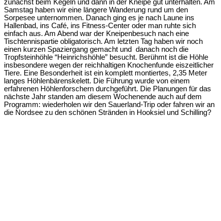
zunächst beim Kegeln und dann in der Kneipe gut unterhalten. Am
Samstag haben wir eine längere Wanderung rund um den
Sorpesee unternommen. Danach ging es je nach Laune ins
Hallenbad, ins Café, ins Fitness-Center oder man ruhte sich
einfach aus. Am Abend war der Kneipenbesuch nach eine
Tischtennispartie obligatorisch. Am letzten Tag haben wir noch
einen kurzen Spaziergang gemacht und danach noch die
Tropfsteinhöhle “Heinrichshöhle” besucht. Berühmt ist die Höhle
insbesondere wegen der reichhaltigen Knochenfunde eiszeitlicher
Tiere. Eine Besonderheit ist ein komplett montiertes, 2,35 Meter
langes Höhlenbärenskelett. Die Führung wurde von einem
erfahrenen Höhlenforschern durchgeführt. Die Planungen für das
nächste Jahr standen am diesem Wochenende auch auf dem
Programm: wiederholen wir den Sauerland-Trip oder fahren wir an
die Nordsee zu den schönen Stränden in Hooksiel und Schilling?