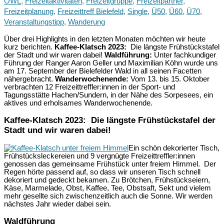
OWL
,
Freizeitaktivitäten
,
Freizeitgruppe
,
Freizeitpartner
,
Freizeitplanung
,
Freizeittreff Bielefeld
,
Single
,
Ü50
,
Ü60
,
Ü70
,
Veranstaltungstipp
,
Wanderung
Über drei Highlights in den letzten Monaten möchten wir heute
kurz berichten.
Kaffee-Klatsch 2023:
Die längste Frühstückstafel
der Stadt und wir waren dabei!
Waldführung:
Unter fachkundiger
Führung der Ranger Aaron Geller und Maximilian Köhn wurde uns
am 17. September der Bielefelder Wald in all seinen Facetten
nähergebracht.
Wanderwochenende:
Vom 13. bis 15. Oktober
verbrachten 12 Freizeittreffler:innen in der Sport- und
Tagungsstätte Hachen/Sundern, in der Nähe des Sorpesees, ein
aktives und erholsames Wanderwochenende.
Kaffee-Klatsch 2023: Die längste Frühstückstafel der
Stadt und wir waren dabei!
Ein schön dekorierter Tisch,
Frühstücksleckereien und 9 vergnügte Freizeittreffler:innen
genossen das gemeinsame Frühstück unter freiem Himmel. Der
Regen hörte passend auf, so dass wir unseren Tisch schnell
dekoriert und gedeckt bekamen. Zu Brötchen, Frühstückseiern,
Käse, Marmelade, Obst, Kaffee, Tee, Obstsaft, Sekt und vielem
mehr gesellte sich zwischenzeitlich auch die Sonne. Wir werden
nächstes Jahr wieder dabei sein.
Waldführung