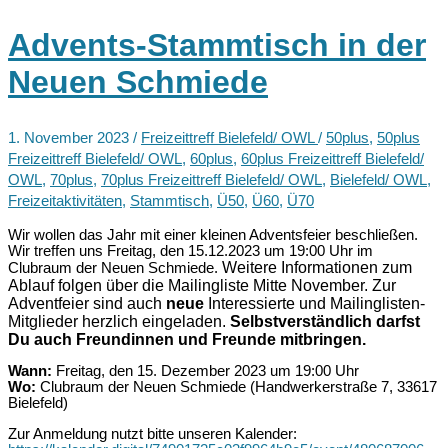
Warum
wir
Advents-Stammtisch in der
die
Besten
sind!
Neuen Schmiede
1. November 2023
/
Freizeittreff Bielefeld/ OWL
/
50plus
,
50plus
Freizeittreff Bielefeld/ OWL
,
60plus
,
60plus Freizeittreff Bielefeld/
OWL
,
70plus
,
70plus Freizeittreff Bielefeld/ OWL
,
Bielefeld/ OWL
,
Freizeitaktivitäten
,
Stammtisch
,
Ü50
,
Ü60
,
Ü70
Wir wollen das Jahr mit einer kleinen Adventsfeier beschließen.
Wir treffen uns Freitag, den 15.12.2023 um 19:00 Uhr im
Weitere Informationen zum
Clubraum der Neuen Schmiede.
Ablauf folgen über die Mailingliste Mitte November. Zur
Adventfeier sind auch
neue
Interessierte und Mailinglisten-
Mitglieder herzlich eingeladen.
Selbstverständlich darfst
Du auch Freundinnen und Freunde mitbringen.
Wann:
Freitag, den 15. Dezember 2023 um 19:00 Uhr
Wo:
Clubraum der Neuen Schmiede (Handwerkerstraße 7, 33617
Bielefeld)
Zur Anmeldung nutzt bitte unseren Kalender: