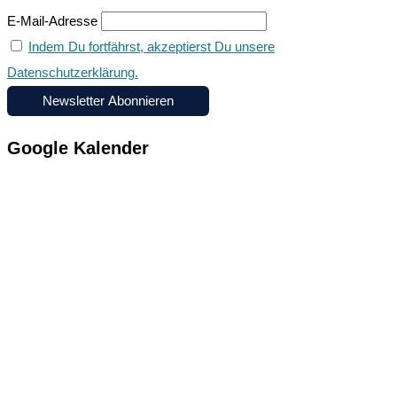
h
E-Mail-Adresse
e
Indem Du fortfährst, akzeptierst Du unsere
n
Datenschutzerklärung.
n
a
c
Google Kalender
h
: