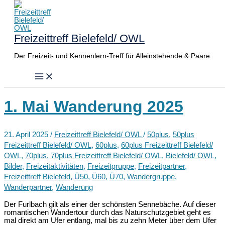
Zum
Inhalt
springen
Freizeittreff Bielefeld/ OWL
Der Freizeit- und Kennenlern-Treff für Alleinstehende & Paare
1. Mai Wanderung 2025
21. April 2025
/
Freizeittreff Bielefeld/ OWL
/
50plus
,
50plus
Freizeittreff Bielefeld/ OWL
,
60plus
,
60plus Freizeittreff Bielefeld/
OWL
,
70plus
,
70plus Freizeittreff Bielefeld/ OWL
,
Bielefeld/ OWL
,
Bilder
,
Freizeitaktivitäten
,
Freizeitgruppe
,
Freizeitpartner
,
Freizeittreff Bielefeld
,
Ü50
,
Ü60
,
Ü70
,
Wandergruppe
,
Wanderpartner
,
Wanderung
Der Furlbach gilt als einer der schönsten Sennebäche. Auf dieser
romantischen Wandertour durch das Naturschutzgebiet geht es
mal direkt am Ufer entlang, mal bis zu zehn Meter über dem Ufer