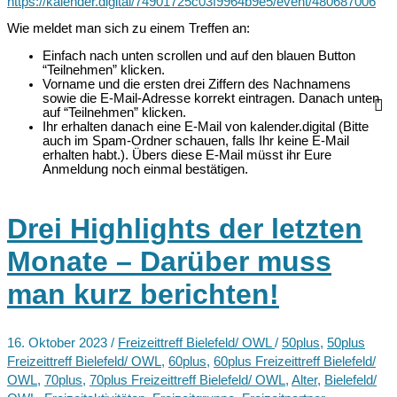
https://kalender.digital/74901725c03f9964b9e5/event/480687006
Wie meldet man sich zu einem Treffen an:
Einfach nach unten scrollen und auf den blauen Button
“Teilnehmen” klicken.
Vorname und die ersten drei Ziffern des Nachnamens
sowie die E-Mail-Adresse korrekt eintragen. Danach unten
auf “Teilnehmen” klicken.
Ihr erhalten danach eine E-Mail von kalender.digital (Bitte
auch im Spam-Ordner schauen, falls Ihr keine E-Mail
erhalten habt.). Übers diese E-Mail müsst ihr Eure
Anmeldung noch einmal bestätigen.
Advents-
Stammtisch
Drei Highlights der letzten
in
der
Neuen
Monate – Darüber muss
Schmiede
man kurz berichten!
16. Oktober 2023
/
Freizeittreff Bielefeld/ OWL
/
50plus
,
50plus
Freizeittreff Bielefeld/ OWL
,
60plus
,
60plus Freizeittreff Bielefeld/
OWL
,
70plus
,
70plus Freizeittreff Bielefeld/ OWL
,
Alter
,
Bielefeld/