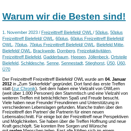
Highlights
im
Warum wir die Besten sind!
November/
Dezember
1. November 2023
/
Freizeittreff Bielefeld/ OWL
/
50plus
,
50plus
Freizeittreff Bielefeld/ OWL
,
60plus
,
60plus Freizeittreff Bielefeld/
OWL
,
70plus
,
70plus Freizeittreff Bielefeld/ OWL
,
Bielefeld Mitte
,
Bielefeld/ OWL
,
Brackwede
,
Dornberg
,
Freizeitaktivitäten
,
Freizeittreff Bielefeld
,
Gadderbaum
,
Heepen
,
Jöllenbeck
,
Ortsteile
Bielefeld
,
Schildesche
,
Senne
,
Sennestadt
,
Stieghorst
,
Ü50
,
Ü60
,
Ü70
Der Freizeittreff Freizeittreff Bielefeld/ OWL wurde am
04. Januar
2012
in „Zum Siekerfelde“ gegründet. Dort fand das erste Treffen
statt (
zur Chronik
). Seit dem haben eine Vielzahl von OWLern
(weit über 1.000 Personen) den Stammtisch und eine Vielzahl von
weiteren Treffen mit beträchtlichen Spaß und Freude besucht.
Viele haben neue Freunde/ Freundinnen und Unterstützung in
verschiedenen Lebenslagen gefunden. Manche trafen über den
Freizeittreff den Partner/ die Partnerin für einen neuen
Lebensabschnitt. Für einige bot der Freizeittreff neue Perspektiven
und Möglichkeiten. Sie haben über die Treffen Hoffnung und neue
Kraft geschöpft. Sie konnten Ihre Sorgen und Wünsche
mit
realen
Menschen teilen. Fast alle fühlten sich im einem